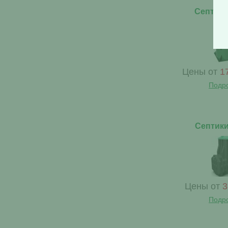
Септики 
Цены от
1
Подр
Септики
Цены от
3
Подр