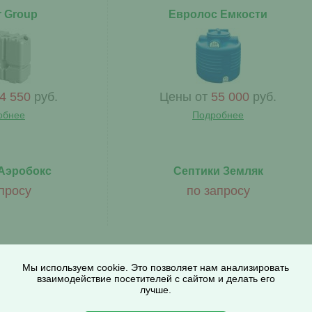
r Group
Евролос Емкости
4 550
руб.
Цены от
55 000
руб.
обнее
Подробнее
Аэробокс
Септики Земляк
просу
по запросу
Мы используем cookie. Это позволяет нам анализировать
взаимодействие посетителей с сайтом и делать его
лучше.