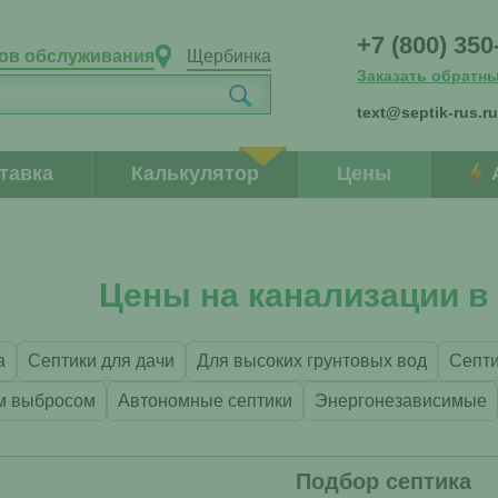
+7 (800) 350
нов обслуживания
Щербинка
Заказать обратн
text@septik-rus.r
тавка
Калькулятор
Цены
Цены на канализации в
а
Септики для дачи
Для высоких грунтовых вод
Септи
м выбросом
Автономные септики
Энергонезависимые
Подбор септика