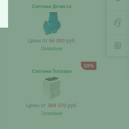
Септики Дочиста
Цены от
56 000
руб.
Подробнее
10%
Септики Топаэро
Цены от
368 370
руб.
Подробнее