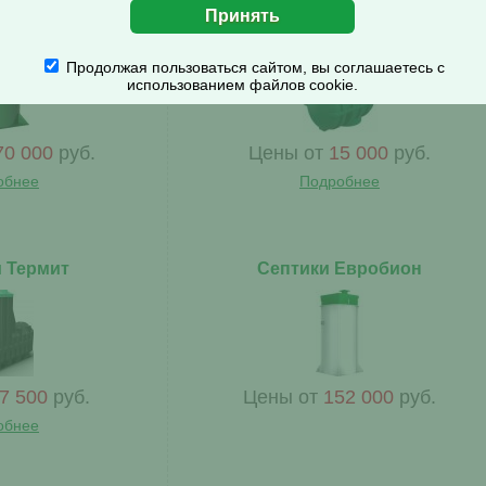
Alta Bio
Септики Росток
Продолжая пользоваться сайтом, вы соглашаетесь с
использованием файлов cookie.
70 000
руб.
Цены от
15 000
руб.
обнее
Подробнее
 Термит
Септики Евробион
7 500
руб.
Цены от
152 000
руб.
обнее