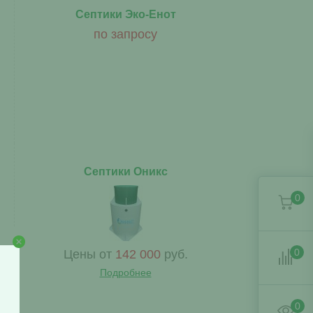
Септики Эко-Енот
по запросу
Септики Оникс
0
0
Цены от
142 000
руб.
Подробнее
0