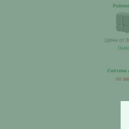
Polime
Цены от
3
Подр
Септики 
по за