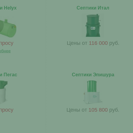
и Helyx
Септики Итал
просу
Цены от
116 000
руб.
обнее
и Пегас
Септики Эпишура
просу
Цены от
105 800
руб.