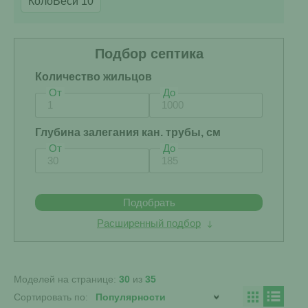
КолоВеси 10
Подбор септика
Количество жильцов
От
До
Глубина залегания кан. трубы, см
От
До
Подобрать
Расширенный подбор
Моделей на странице:
30
из
35
Сортировать по: