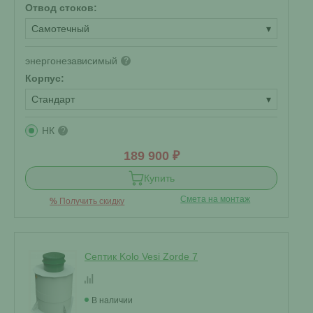
Отвод стоков:
Самотечный
▾
энергонезависимый
?
Корпус:
Стандарт
▾
НК
?
189 900 ₽
Купить
Смета на монтаж
%
Получить скидку
Септик Kolo Vesi Zorde 7
В наличии