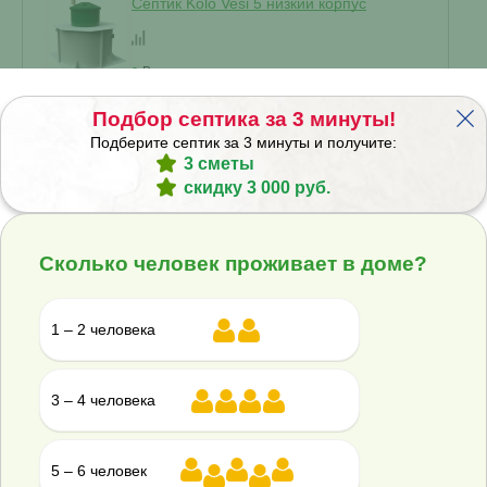
Септик Kolo Vesi 5 низкий корпус
В наличии
Подбор септика за 3 минуты!
Подберите септик за 3 минуты и получите:
Проживание:
5 человек
3 сметы
Объем переработки:
1 м
3
скидку 3 000 руб.
Отвод стоков:
Самотечный
▾
Сколько человек проживает в доме?
энергонезависимый
?
Корпус:
1 – 2 человека
Стандарт
▾
НК
?
3 – 4 человека
224 900 ₽
5 – 6 человек
Купить