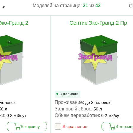
С
Моделей на странице:
21
из
42
>
Эко-Гранд 2
Септик Эко-Гранд 2 Пр
В наличии
Проживание:
 человек
до 2 человек
Залповый сброс:
50 л
50 л
ки:
Объем переработки:
0.2 м3/сут
0.2 м3/сут
В корзину
В сравнение
В корзин