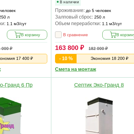
В наличии
Проживание:
 человек
до 5 человек
Залповый сброс:
250 л
250 л
ки:
Объем переработки:
1.1 м3/сут
1.1 м3/сут
В корзину
В сравнение
В корзин
163 800 ₽
 000 ₽
182 000 ₽
ономия 17 400 ₽
- 10 %
Экономия 18 200 ₽
ж
Смета на монтаж
о-Гранд 6 Пр
Септик Эко-Гранд 8