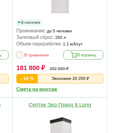
В наличии
Проживание:
до 5 человек
Залповый сброс:
250 л
Объем переработки:
1.1 м3/сут
у
В сравнение
В корзину
181 800 ₽
202 000 ₽
- 10 %
Экономия 20 200 ₽
Смета на монтаж
р
Септик Эко-Гранд 8 Long