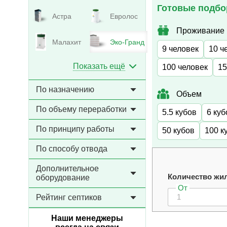
Готовые подбо
Астра
Евролос
Проживание
Малахит
Эко-Гранд
9 человек
10 ч
Показать ещё
100 человек
15
По назначению
Объем
По объему переработки
5.5 кубов
6 куб
По принципу работы
50 кубов
100 к
По способу отвода
Дополнительное
Количество жи
оборудование
От
Рейтинг септиков
Наши менеджеры