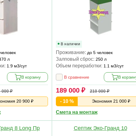
В наличии
Проживание:
 человек
до 5 человек
Залповый сброс:
470 л
250 л
ки:
Объем переработки:
1.9 м3/сут
1.1 м3/сут
В корзину
В сравнение
В корзин
189 000 ₽
 000 ₽
210 000 ₽
ономия 20 900 ₽
- 10 %
Экономия 21 000 ₽
ж
Смета на монтаж
Гранд 8 Long Пр
Септик Эко-Гранд 10