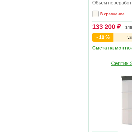
Объем переработ
В сравнение
133 200 ₽
148
- 10 %
Эк
Смета на монта
Септик 