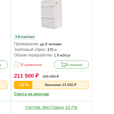
В наличии
Проживание:
до 8 человек
Залповый сброс:
470 л
Объем переработки:
1.9 м3/сут
у
В сравнение
В корзину
211 500 ₽
235 000 ₽
- 10 %
Экономия 23 500 ₽
Смета на монтаж
Септик Эко-Гранд 10 Пр