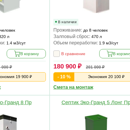
В наличии
Проживание:
 человек
до 8 человек
Залповый сброс:
320 л
470 л
ки:
Объем переработки:
1.4 м3/сут
1.9 м3/сут
В корзину
В сравнение
В корзин
180 900 ₽
 000 ₽
201 000 ₽
ономия 19 900 ₽
- 10 %
Экономия 20 100 ₽
ж
Смета на монтаж
о-Гранд 8 Пр
Септик Эко-Гранд 5 Лонг П